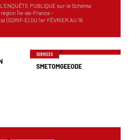
 L’ENQUÊTE PUBLIQUE sur le Schéma
 région Île-de-France -
al (SDRIF-E) DU 1er FÉVRIER AU 16
SERVICES
N
SMETOMGEEODE