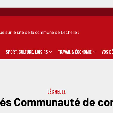
e sur le site de la commune de Léchelle !
SPORT, CULTURE, LOISIRS
TRAVAIL & ÉCONOMIE
VOS D
LÉCHELLE
ités Communauté de c