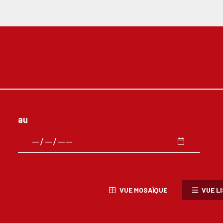
au
VUE MOSAÏQUE
VUE L