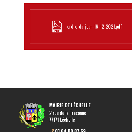
ordre-du-jour-16-12-2021.pdf
MAIRIE DE LÉCHELLE
2 rue de la Traconne
77171 Léchelle
01 64 00 87 69