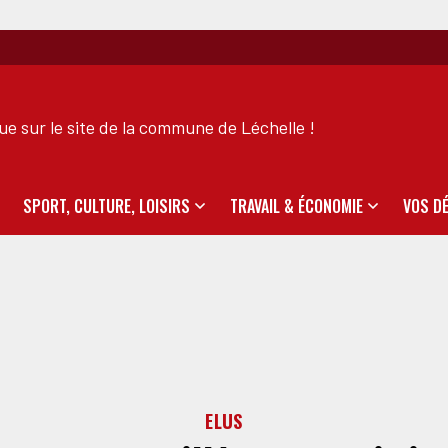
e sur le site de la commune de Léchelle !
SPORT, CULTURE, LOISIRS
TRAVAIL & ÉCONOMIE
VOS D
ELUS